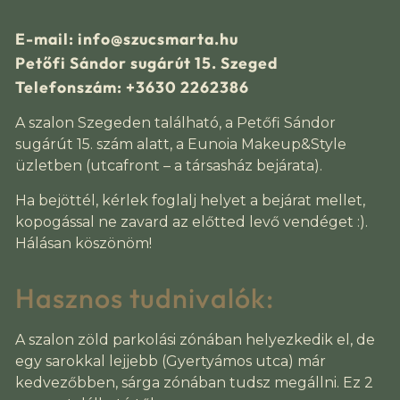
E-mail: info@szucsmarta.hu
Petőfi Sándor sugárút 15. Szeged
Telefonszám: +3630 2262386
A szalon Szegeden található, a Petőfi Sándor
sugárút 15. szám alatt, a Eunoia Makeup&Style
üzletben (utcafront – a társasház bejárata).
Ha bejöttél, kérlek foglalj helyet a bejárat mellet,
kopogással ne zavard az előtted levő vendéget :).
Hálásan köszönöm!
Hasznos tudnivalók:
A szalon zöld parkolási zónában helyezkedik el, de
egy sarokkal lejjebb (Gyertyámos utca) már
kedvezőbben, sárga zónában tudsz megállni. Ez 2