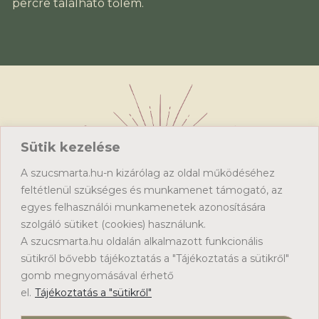
percre található tőlem.
Sütik kezelése
A szucsmarta.hu-n kizárólag az oldal működéséhez
feltétlenül szükséges és munkamenet támogató, az
egyes felhasználói munkamenetek azonosítására
Kezdőlap
szolgáló sütiket (cookies) használunk.
Sütik kezelése
A szucsmarta.hu oldalán alkalmazott funkcionális
Adatkezelési tájékoztató
sütikről bővebb tájékoztatás a "Tájékoztatás a sütikről"
Nőnapi nyereményjáték
gomb megnyomásával érhető
el.
Tájékoztatás a "sütikről"