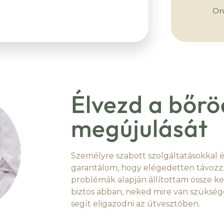
On
Élvezd a bőrö
megújulását
Személyre szabott szolgáltatásokkal é
garantálom, hogy elégedetten távozz.
problémák alapján állítottam össze k
biztos abban, neked mire van szüksége
segít eligazodni az útvesztőben.