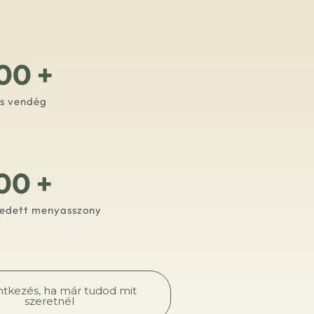
00
+
ás vendég
00
+
gedett menyasszony
ntkezés, ha már tudod mit
szeretnél