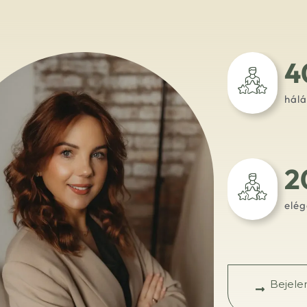
4
hál
2
elé
Bejele