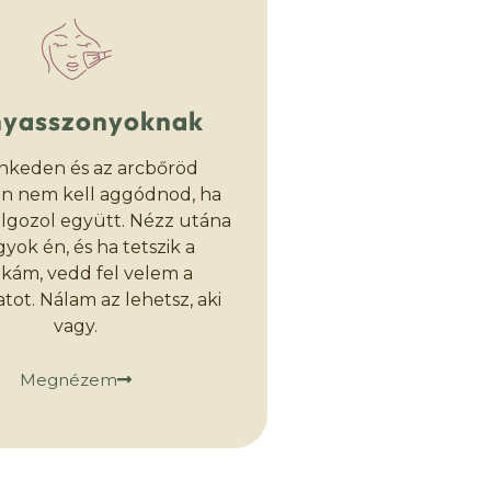
yasszonyoknak
nkeden és az arcbőröd
án nem kell aggódnod, ha
lgozol együtt. Nézz utána
gyok én, és ha tetszik a
ám, vedd fel velem a
tot. Nálam az lehetsz, aki
vagy.
Megnézem