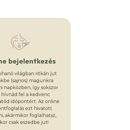
ne bejelentkezés
ohanó világban ritkán jut
kbe (sajnos) magunkra
i napközben, így sokszor
 hívnád fel a kedvenc
atód időpontért. Az online
ntfoglalás ezt hivatott
ni, akármikor foglalhatsz,
kor csak eszedbe jut!