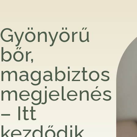
Gyönyörű
bőr,
magabiztos
megjelenés
– Itt
kezdődik.