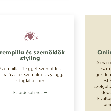
zempilla és szemöldök
Onli
styling
A mai r
Szempilla liftinggel, szemöldök
eszün
minálással és szemöldök stylinggal
gondoln
is foglalkozom.
este
szolgált
időpo
Ez érdekel most
kiválta
ami