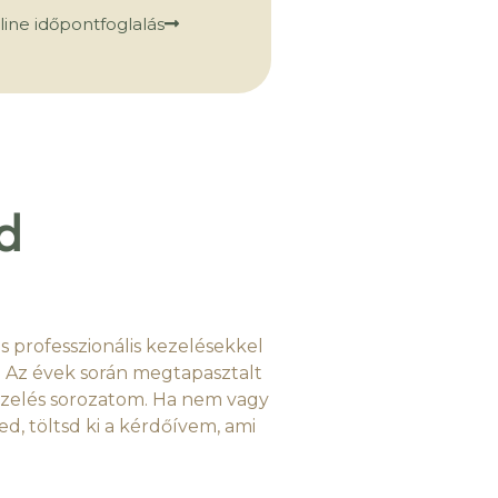
line időpontfoglalás
d
s professzionális kezelésekkel
 Az évek során megtapasztalt
ezelés sorozatom. Ha nem vagy
d, töltsd ki a kérdőívem, ami