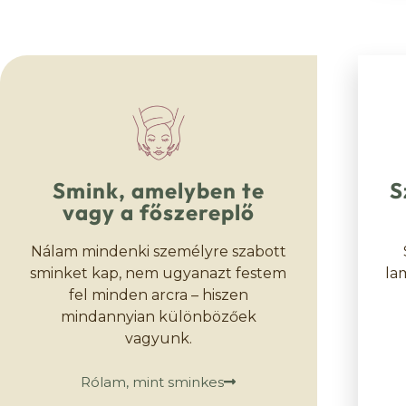
Smink, amelyben te
S
vagy a főszereplő
Nálam mindenki személyre szabott
sminket kap, nem ugyanazt festem
la
fel minden arcra – hiszen
mindannyian különbözőek
vagyunk.
Rólam, mint sminkes