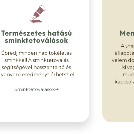
Természetes hatású
Men
sminktetoválások
A smi
Ébredj minden nap tökéletes
állapot
sminkkel! A sminktetoválás
velem do
segítségével hosszantartó és
ki va
gyönyörű eredményt érhetsz el.
munk
kapcsola
Sminktetoválások