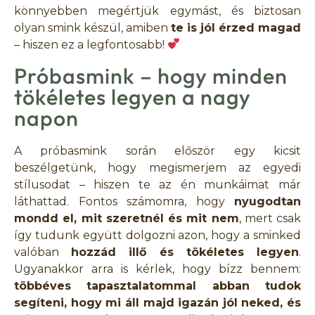
könnyebben megértjük egymást, és biztosan
olyan smink készül, amiben
te is jól érzed magad
– hiszen ez a legfontosabb!
Próbasmink – hogy minden
tökéletes legyen a nagy
napon
A próbasmink során először egy kicsit
beszélgetünk, hogy megismerjem az egyedi
stílusodat – hiszen te az én munkáimat már
láthattad. Fontos számomra, hogy
nyugodtan
mondd el, mit szeretnél és mit nem
, mert csak
így tudunk együtt dolgozni azon, hogy a sminked
valóban
hozzád illő és tökéletes legyen
.
Ugyanakkor arra is kérlek, hogy bízz bennem:
többéves tapasztalatommal abban tudok
segíteni, hogy mi áll majd igazán jól neked, és