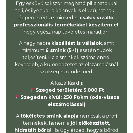
Egy esküvő sokszor megható pillanatokkal
teli, és ilyenkor a könnyek is előbújhatnak –
éppen ezért a sminkedet
csakis vízálló,
professzionális termékekkel készítem el
,
hogy egész nap tökéletes maradjon.
A nagy napra
kiszállást is vállalok
, amit
minimum
6 smink (5+1)
esetén tudok
teljesíteni. Ha a sminkek száma ennél
kevesebb, a különbözetet az elszámolásnál
szükséges rendezned.
A kiszállási díj:
Szeged területén: 5.000 Ft
Szegeden kívül: 250 Ft/km (oda-vissza
elszámolással)
A
tökéletes smink alapja
nemcsak a profi
termékek, hanem a
jól előkészített,
hidratált bőr
is! Ha úgy érzed, hogy a bőröd