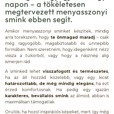
napon – a tökéletesen
megtervezett menyasszonyi
smink ebben segít.
Amikor menyasszonyi sminket készítek, mindig
arra törekszem, hogy
te önmagad maradj
– csak
még ragyogóbb, magabiztosabb és ünnepibb
formában. Nem szeretném, hogy idegenként nézz
vissza a tükörből, vagy hogy a násznép alig
ismerjen rád.
A sminked lehet
visszafogott és természetes
,
ha az áll hozzád közelebb, vagy egy kicsit
határozottabb, de még mindig elegáns
, ha ezt
érzed komfortosnak. Ha pedig egy igazán
karakteres, bevállalós smink
az álmod, abban is
maximálisan támogatlak.
Örülök, ha hozol inspirációs képeket, mert így még