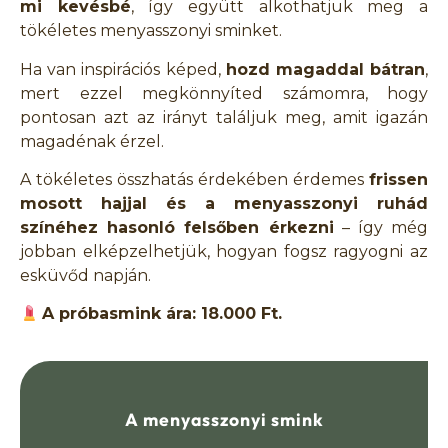
mi kevésbé
, így együtt alkothatjuk meg a
tökéletes menyasszonyi sminket.
Ha van inspirációs képed,
hozd magaddal bátran
,
mert ezzel megkönnyíted számomra, hogy
pontosan azt az irányt találjuk meg, amit igazán
magadénak érzel.
A tökéletes összhatás érdekében érdemes
frissen
mosott hajjal és a menyasszonyi ruhád
színéhez hasonló felsőben érkezni
– így még
jobban elképzelhetjük, hogyan fogsz ragyogni az
esküvőd napján.
A próbasmink ára: 18.000 Ft.
A menyasszonyi smink