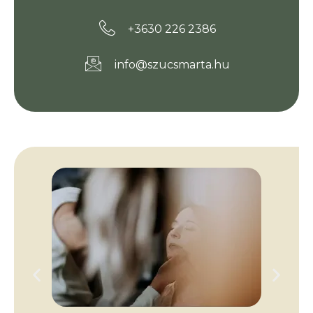
+3630 226 2386
info@szucsmarta.hu