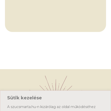
Sütik kezelése
A szucsmarta.hu-n kizárólag az oldal működéséhez