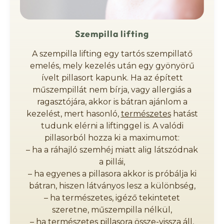
Szempilla lifting
A szempilla lifting egy tartós szempillatő
emelés, mely kezelés után egy gyönyörű
ívelt pillasort kapunk. Ha az épített
műszempillát nem bírja, vagy allergiás a
ragasztójára, akkor is bátran ajánlom a
kezelést, mert hasonló,
természetes
hatást
tudunk elérni a liftinggel is. A valódi
pillasorból hozza ki a maximumot:
– ha a ráhajló szemhéj miatt alig látszódnak
a pillái,
– ha egyenes a pillasora akkor is próbálja ki
bátran, hiszen látványos lesz a különbség,
– ha természetes, igéző tekintetet
szeretne, műszempilla nélkül,
– ha természetes pillasora össze-vissza áll,