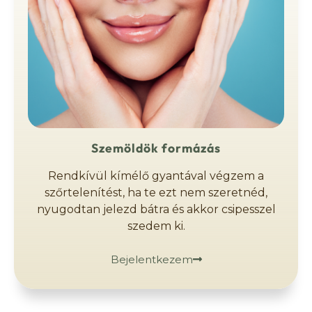
Szemöldök formázás
Rendkívül kímélő gyantával végzem a
szőrtelenítést, ha te ezt nem szeretnéd,
nyugodtan jelezd bátra és akkor csipesszel
szedem ki.
Bejelentkezem