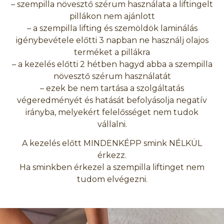
– szempilla növesztő szérum használata a liftingelt
pillákon nem ajánlott
– a szempilla lifting és szemöldök laminálás
igénybevétele előtti 3 napban ne használj olajos
terméket a pillákra
– a kezelés előtti 2 hétben hagyd abba a szempilla
növesztő szérum használatát
– ezek be nem tartása a szolgáltatás
végeredményét és hatását befolyásolja negatív
irányba, melyekért felelősséget nem tudok
vállalni.
A kezelés előtt MINDENKÉPP smink NÉLKÜL
érkezz.
Ha sminkben érkezel a szempilla liftinget nem
tudom elvégezni.