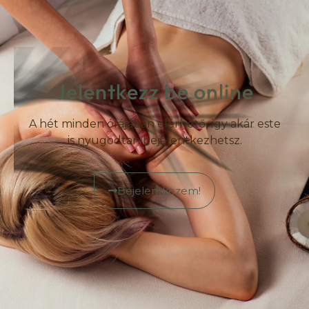
Jelentkezz be online
A hét minden órájában elérhető, így akár este
is nyugodtan bejelentkezhetsz.
Bejelentkezem!