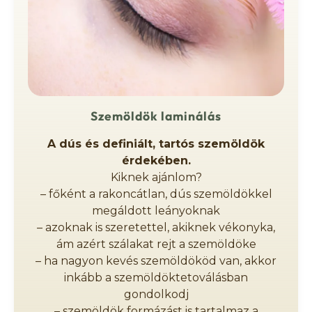
Szemöldök laminálás
A dús és definiált, tartós szemöldök
érdekében.
Kiknek ajánlom?
– főként a rakoncátlan, dús szemöldökkel
megáldott leányoknak
– azoknak is szeretettel, akiknek vékonyka,
ám azért szálakat rejt a szemöldöke
– ha nagyon kevés szemöldököd van, akkor
inkább a szemöldöktetoválásban
gondolkodj
– szemöldök formázást is tartalmaz a