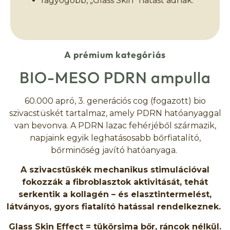
ragyogóbb, „Glass Skin” hatást adnak.
A prémium kategóriás
BIO-MESO PDRN ampulla
60.000 apró, 3. generációs cog (fogazott) bio
szivacstüskét tartalmaz, amely PDRN hatóanyaggal
van bevonva. A PDRN lazac fehérjéből származik,
napjaink egyik leghatásosabb bőrfiatalító,
bőrminőség javító hatóanyaga.
A szivacstüskék mechanikus stimulációval
fokozzák a fibroblasztok aktivitását, tehát
serkentik a kollagén – és elasztintermelést,
látványos, gyors fiatalító hatással rendelkeznek.
Glass Skin Effect = tükörsima bőr, ráncok nélkül.