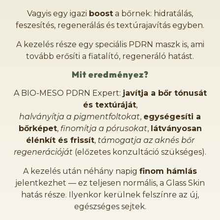
Vagyis egy igazi
boost
a bőrnek: hidratálás,
feszesítés, regenerálás és textúrajavítás egyben.
A kezelés része egy speciális PDRN maszk is, ami
tovább erősíti a fiatalító, regeneráló hatást.
Mit eredményez?
A BIO-MESO PDRN Expert:
javítja a bőr tónusát
és textúráját
,
halványítja a pigmentfoltokat
,
egységesíti a
bőrképet
,
finomítja a pórusokat
,
látványosan
élénkít és frissít
,
támogatja az aknés bőr
regenerációját
(előzetes konzultáció szükséges).
A kezelés után néhány napig
finom hámlás
jelentkezhet — ez teljesen normális, a Glass Skin
hatás része. Ilyenkor kerülnek felszínre az új,
egészséges sejtek.