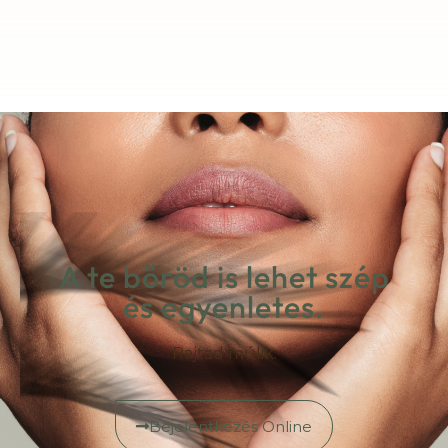
A te bőröd is lehet szép
és egyenletes.
Rajtad múlik.
Bejelentkezés Online