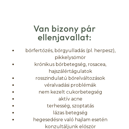
Van bizony pár
ellenjavallat:
bőrfertőzés, bőrgyulladás (pl. herpesz),
pikkelysömör
krónikus bőrbetegség, rosacea,
hajszálértágulatok
rosszindulatú bőrelváltozások
véralvadási problémák
nem kezelt cukorbetegség
aktív acne
terhesség, szoptatás
lázas betegség
hegesedésre való hajlam esetén
konzultáljunk először