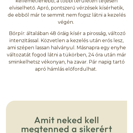
kellemetlenebb, a többi területen teljesen
elviselhető. Apró, pontszerű vérzések kísérhetik,
de ebből már te semmit nem fogsz látni a kezelés
végén.
Bőrpír: általában 48 óráig kísér a pirosság, változó
intenzitással. Közvetlen a kezelés után erős lesz,
ami szépen lassan halványul. Másnapra egy enyhe
változatát fogod látni a tükörben, 24 óra után már
sminkelhetsz vékonyan, ha zavar. Pár napig tartó
apró hámlás előfordulhat.
Amit neked kell
megtenned a sikerért