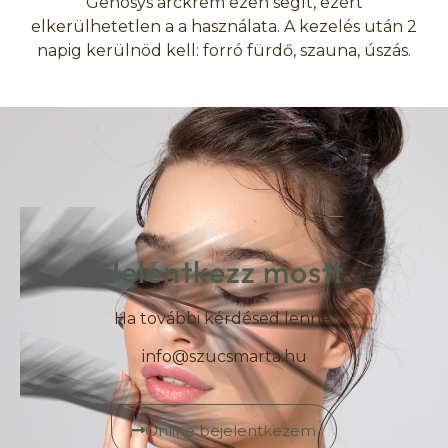
Genosys arckrém ezen segít, ezért
elkerülhetetlen a a használata. A kezelés után 2
napig kerülnöd kell: forró fürdő, szauna, úszás.
Jelentkezz most!
Ha további kérdésed lenne:
info@szucsmarta.hu
Online bejelentkezem