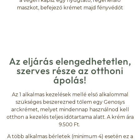
a végén kapsz egy nyugtató, regeneráló
maszkot, befejező krémet majd fényvédőt
Az eljárás elengedhetetlen,
szerves része az otthoni
ápolás!
Az 1 alkalmas kezelések mellé első alkalommal
szükséges beszerezned tőlem egy Genosys
arckrémet, melyet mindennap használnod kell
otthon a kezelés teljes időtartama alatt. A krém ára
9.500 Ft.
A több alkalmas bérletek (minimum 4) esetén ez a