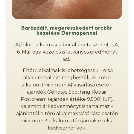
Barázdált, megereszkedett arcbőr
kezelése Dermapennel
Ajánlott alkalmak a bőr állapota szerint: 1, 4,
6. Már egy kezelés is látványos eredményt
ad.
Eltérő alkalmak is lehetségesek – első
alkalommal ezt megbeszéljük. Több
alkalom (minimum 4) vásárlása esetén
ajándék Genosys Soothing Repair
Postcream (ajándék értéke 9.500HUF),
valamint árkedvezményt is tartalmaz –
ajánlottól eltérő alkalmak vásárlása esetén
minimum 3 alkalom után járnak ezek a
kedvezmények.