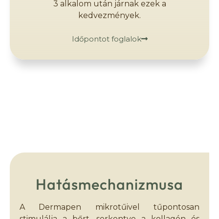
3 alkalom után járnak ezek a
kedvezmények.
Időpontot foglalok
Hatásmechanizmusa
A Dermapen mikrotűivel tűpontosan
stimulálja a bőrt, serkentve a kollagén és