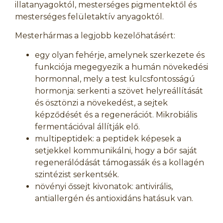
illatanyagoktól, mesterséges pigmentektől és
mesterséges felületaktív anyagoktól.
Mesterhármas a legjobb kezelőhatásért:
egy olyan fehérje, amelynek szerkezete és
funkciója megegyezik a humán növekedési
hormonnal, mely a test kulcsfontosságú
hormonja: serkenti a szövet helyreállítását
és ösztönzi a növekedést, a sejtek
képződését és a regenerációt. Mikrobiális
fermentációval állítják elő.
multipeptidek: a peptidek képesek a
setjekkel kommunikálni, hogy a bőr saját
regenerálódását támogassák és a kollagén
szintézist serkentsék.
növényi őssejt kivonatok: antivirális,
antiallergén és antioxidáns hatásuk van.