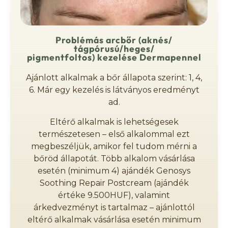
Problémás arcbőr (aknés/
tágpórusú/heges/
pigmentfoltos) kezelése Dermapennel
Ajánlott alkalmak a bőr állapota szerint: 1, 4,
6. Már egy kezelés is látványos eredményt
ad.
Eltérő alkalmak is lehetségesek
természetesen – első alkalommal ezt
megbeszéljük, amikor fel tudom mérni a
bőröd állapotát. Több alkalom vásárlása
esetén (minimum 4) ajándék Genosys
Soothing Repair Postcream (ajándék
értéke 9.500HUF), valamint
árkedvezményt is tartalmaz – ajánlottól
eltérő alkalmak vásárlása esetén minimum